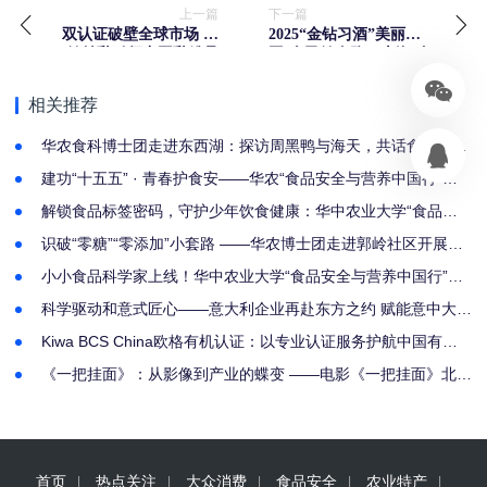
上一篇
下一篇
双认证破壁全球市场 盛
2025“金钻习酒”美丽中
健羊乳引领中国乳粉品
国·全民健身跑（上海·金
质跃迁
山站）5月24日活力开跑
相关推荐
华农食科博士团走进东西湖：探访周黑鸭与海天，共话食品产业
新未来
建功“十五五” · 青春护食安——华农“食品安全与营养中国行”博
士团 走进长征社区开展食育科普
解锁食品标签密码，守护少年饮食健康：华中农业大学“食品安
全与营养中国行”博士团走进新北路社区
识破“零糖”“零添加”小套路 ——华农博士团走进郭岭社区开展趣
味科普课堂
小小食品科学家上线！华中农业大学“食品安全与营养中国行”博
士团带领菱湖美景社区小朋友解锁零食配料密码
科学驱动和意式匠心——意大利企业再赴东方之约 赋能意中大健
康产业深度融合
Kiwa BCS China欧格有机认证：以专业认证服务护航中国有机
产品出海
《一把挂面》：从影像到产业的蝶变 ——电影《一把挂面》北京
首映礼成功举办
首页
热点关注
大众消费
食品安全
农业特产