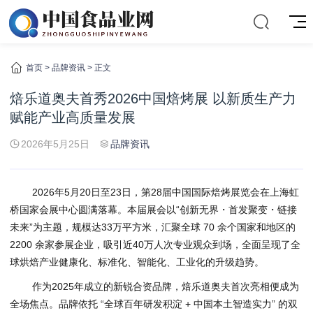
首页
>
品牌资讯
> 正文
焙乐道奥夫首秀2026中国焙烤展 以新质生产力
赋能产业高质量发展
2026年5月25日
品牌资讯
2026年5月20日至23日，第28届中国国际焙烤展览会在上海虹
桥国家会展中心圆满落幕。本届展会以“创新无界・首发聚变・链接
未来”为主题，规模达33万平方米，汇聚全球 70 余个国家和地区的
2200 余家参展企业，吸引近40万人次专业观众到场，全面呈现了全
球烘焙产业健康化、标准化、智能化、工业化的升级趋势。
作为2025年成立的新锐合资品牌，焙乐道奥夫首次亮相便成为
全场焦点。品牌依托 “全球百年研发积淀 + 中国本土智造实力” 的双