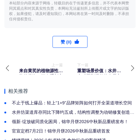
本站部分内容来源于网络，转载目的在于传递更多信息，并不代表本网赞
同其观点和对其真实性负责，本网站无法鉴别所上传图片或文字的知识版
权，如果侵犯，请及时通知我们，本网站将在第一时间及时删除，不承担
任何侵权责任。
赞 (
)
0
上一篇
下一篇
来自黄芪的植物源性细
重塑场景价值：水井坊
胞外囊泡，正在重新定
应对周期调整的布局之
义“补气”的生物学内涵
道
相关推荐
不止于线上爆品：轻上“1+9”品牌矩阵如何打开全渠道增长空间
水井坊渠道库存同比下降约五成，结构性调整为动销修复创造空
间
领新·绽放破同质化困局，锦华月饼2026中秋新品重磅发布！
官宣定档7月2日！锦华月饼2026中秋新品重磅首发