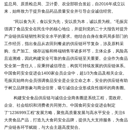
监总局、原质检总局、卫计委、农业部联合发起，自2016年成立以
来，始终致力于提升食品药品质量安全并引导企业诚信经营。
“民以食为天，食以安为先，安以质为本，诚以质为根。”毛振宾
强调了食品安全在民生中的核心地位，并提到党的二十大报告对提升
产业链供应链韧性和安全水平的要求。他结合自身在食药局多部门的
工作经历，指出食品从农田到餐桌的供应链环节复杂，涉及原料采
购、生产加工、储存运输和终端销售等诸多环节，主体众多，风险高
且追溯难，因此构建安全可靠的食品供应链至关重要。企业作为食品
安全第一责任人，应秉持诚信理念，构筑可持续发展的供应链体系。
中国食药安全促进会1400家会员企业中，超1/3为食品及相关企业。
毛振宾始终向会员强调食品安全是企业立命之本，安全的供应链有助
于树立品牌形象与商业信誉，吸引诚信企业形成良性循环的商务圈。
构建安全食品供应链与诚信企业商务圈是系统工程，需政府、
企业、社会组织和消费者共同努力。中国食药安全促进会制定
了“1236999工程”发展方略，聚焦高质量发展与高水平安全，关注6
大类食品产品，打造九大食药安全品牌，提供九大支持服务，为食品
产业链各环节赋能，与大会主题高度契合。