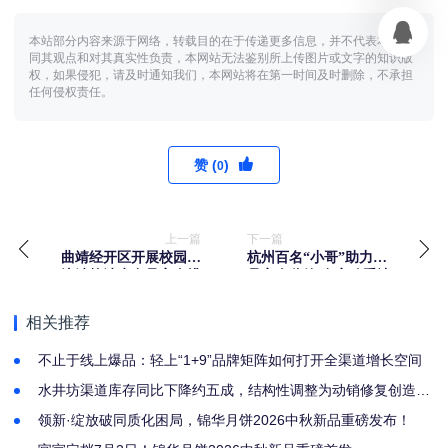
本站部分内容来源于网络，转载目的在于传递更多信息，并不代表本网赞
同其观点和对其真实性负责，本网站无法鉴别所上传图片或文字的知识版
权，如果侵犯，请及时通知我们，本网站将在第一时间及时删除，不承担
任何侵权责任。
赞 (
)
0
上一篇
下一篇
曲靖经开区开展校园周
杭州百名“小哥”助力食
边涉校涉生食品安全排
品安全监管 食安骑手让
查整治
外卖卫生“食不相瞒”
相关推荐
不止于线上爆品：轻上“1+9”品牌矩阵如何打开全渠道增长空间
水井坊渠道库存同比下降约五成，结构性调整为动销修复创造空
间
领新·绽放破同质化困局，锦华月饼2026中秋新品重磅发布！